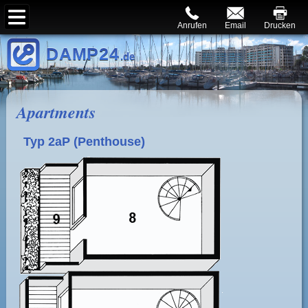
Anrufen
Email
Drucken
DAMP24
.de
Apartments
Typ 2aP
(Penthouse)