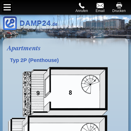
Anrufen
Email
Drucken
DAMP24
.de
Apartments
Typ 2P
(Penthouse)