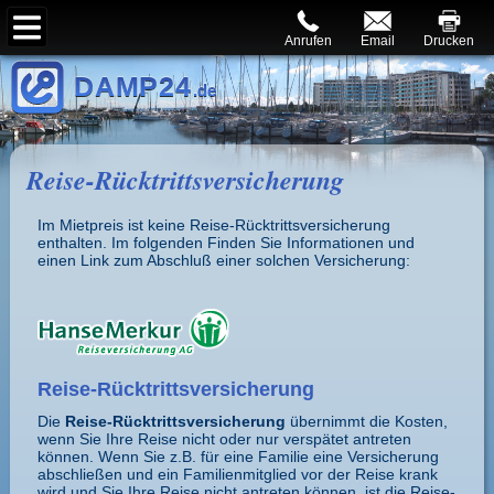
Anrufen
Email
Drucken
DAMP24
.de
Reise-Rücktritts­versicherung
Im Mietpreis ist keine Reise-Rücktritts­versicherung
enthalten. Im folgenden Finden Sie Informationen und
einen Link zum Abschluß einer solchen Versicherung:
Reise-Rücktrittsversicherung
Die
Reise-Rücktrittsversicherung
übernimmt die Kosten,
wenn Sie Ihre Reise nicht oder nur verspätet antreten
können. Wenn Sie z.B. für eine Familie eine Versicherung
abschließen und ein Familienmitglied vor der Reise krank
wird und Sie Ihre Reise nicht antreten können, ist die Reise-